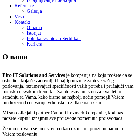
Iznajmljivanje Fotokopira
Reference
Galerija
Vesti
Kontakt
O nama
Istorijat
Politika kvaliteta i Sertifikati
Karijera
O nama
Biro IT Solutions and Services
je kompanija na koju možete da se
oslonite i koja će zadovoljiti i najrigoroznije zahteve vašeg
poslovanja, razumevajući specifičnosti vaših potreba i pružajući vam
podršku u svakom trenutku. Zainteresovani smo za kvalitetnu
saradnju sa Vama, kako bismo na najbolji način pomogli Vašem
preduzeću da ostvaruje vrhunske rezultate na tržištu.
Mi smo oficijalni partner Canon i Lexmark kompanije, kod nas
možete kupiti i iznajmiti sve proizvode pomenutih proizvođaca.
Želimo da Vam se predstavimo kao ozbiljan i pouzdan partner u
Vašem poslovanju.