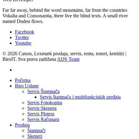
Far far away, behind the word mountains, far from the countries
Vokalia and Consonantia, there live the blind texts. A small river
named Duden flows.
Facebook
Twitter
Youtube
© 2026 Canon, Lexmark prodaja, servis, renta, toneri, ketridzi |
BiroIT. Sva prava zadržana
ADS Team
facebook
Close
Početna
Menu
Biro Usluge
Servis Štampača
Servis štampača i multifunkciskih uređaja
Servis Fotokopira
Servis Skenera
Servis Plotera
Servis Računara
Prodaja
Štampači
Skeneri