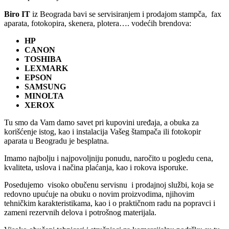
Biro IT
iz Beograda bavi se servisiranjem i prodajom stampča, fax
aparata, fotokopira, skenera, plotera…. vodećih brendova:
HP
CANON
TOSHIBA
LEXMARK
EPSON
SAMSUNG
MINOLTA
XEROX
Tu smo da Vam damo savet pri kupovini uređaja, a obuka za
korišćenje istog, kao i instalacija Vašeg štampača ili fotokopir
aparata u Beogradu je besplatna.
Imamo najbolju i najpovoljniju ponudu, naročito u pogledu cena,
kvaliteta, uslova i načina plaćanja, kao i rokova isporuke.
Posedujemo visoko obučenu servisnu i prodajnoj službi, koja se
redovno upućuje na obuku o novim proizvodima, njihovim
tehničkim karakteristikama, kao i o praktičnom radu na popravci i
zameni rezervnih delova i potrošnog materijala.