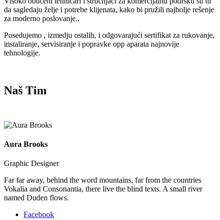
Visoko obučeni tehnicari i stručnjaci za komercijalnu podršku su tu
da sagledaju želje i potrebe klijenata, kako bi pružili najbolje rešenje
za moderno poslovanje..
Posedujemo , izmedju ostalih, i odgovarajući sertifikat za rukovanje,
instaliranje, servisiranje i popravke opp aparata najnovije
tehnologije.
Naš Tim
Aura Brooks
Graphic Designer
Far far away, behind the word mountains, far from the countries
Vokalia and Consonantia, there live the blind texts. A small river
named Duden flows.
Facebook