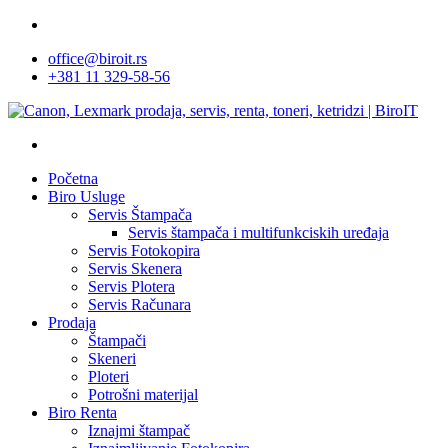
Skip
facebook
to
office@biroit.rs
main
+381 11 329-58-56
content
Početna
Biro Usluge
Servis Štampača
Servis štampača i multifunkciskih uređaja
Servis Fotokopira
Servis Skenera
Servis Plotera
Servis Računara
Prodaja
Štampači
Skeneri
Ploteri
Potrošni materijal
Biro Renta
Iznajmi štampač