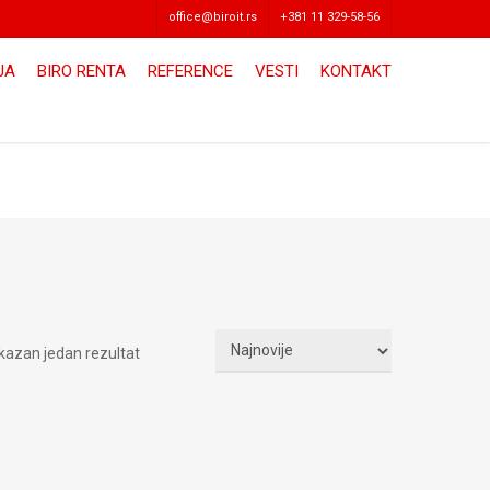
office@biroit.rs
+381 11 329-58-56
JA
BIRO RENTA
REFERENCE
VESTI
KONTAKT
ikazan jedan rezultat