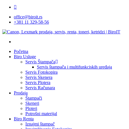
Skip
facebook
to
office@biroit.rs
main
+381 11 329-58-56
content
Početna
Biro Usluge
Servis Štampača
Servis štampača i multifunkciskih uređaja
Servis Fotokopira
Servis Skenera
Servis Plotera
Servis Računara
Prodaja
Štampači
Skeneri
Ploteri
Potrošni materijal
Biro Renta
Iznajmi štampač