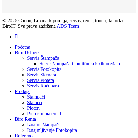
© 2026 Canon, Lexmark prodaja, servis, renta, toneri, ketridzi |
BiroIT. Sva prava zadržana
ADS Team
facebook
Close
Početna
Menu
Biro Usluge
Servis Štampača
Servis štampača i multifunkciskih uređaja
Servis Fotokopira
Servis Skenera
Servis Plotera
Servis Računara
Prodaja
Štampači
Skeneri
Ploteri
Potrošni materijal
Biro Renta
Iznajmi štampač
Iznajmljivanje Fotokopira
Reference