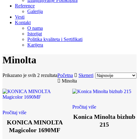
Iznajmljivanje Fotokopira
Reference
Galerija
Vesti
Kontakt
O nama
Istorijat
Politika kvaliteta i Sertifikati
Karijera
Minolta
Sorted
Prikazano je svih 2 rezultata
Početna
Skeneri
by
Minolta
latest
Pročitaj više
Pročitaj više
Konica Minolta bizhub
KONICA MINOLTA
215
Magicolor 1690MF