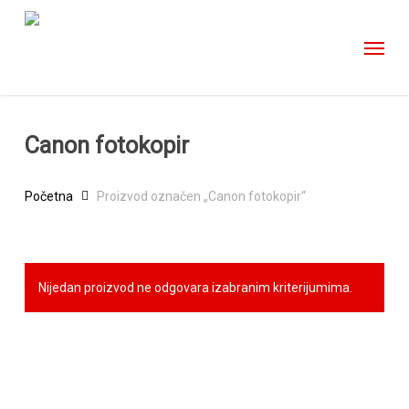
Skip
to
main
content
Canon fotokopir
Početna
Proizvod označen „Canon fotokopir“
Nijedan proizvod ne odgovara izabranim kriterijumima.