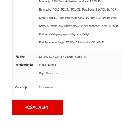
Memorija: 256MB (maksimalno podržano 1.280MB)
Emulacije: PCL6, PCL5c, PCL-XL, PostScript 3 (KPDL 3), PDF
Direct Print 1.7, IBM Proprinter X24E, LQ-850, PDF Direct Print
Kapacitet fioke: 500 listova (maksimalni kapacitet: 2.600 listova)
Podržana debljina papira: 60g/m² – 220g/m²
Podržane tehnologije: ECOSYS Nivo buke: 52.4dB(A)
Fizičke
Dimenzije: 416mm x 380mm x 285mm
karakteristike
Masa: 13.5kg
Boja: Sivo-crna
Garancija
24 meseca
POŠALJI UPIT