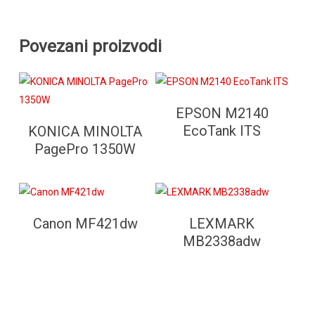
Povezani proizvodi
Pročitaj Više
EPSON M2140
Pročitaj Više
EcoTank ITS
KONICA MINOLTA
PagePro 1350W
Pročitaj Više
Pročitaj Više
Canon MF421dw
LEXMARK
MB2338adw