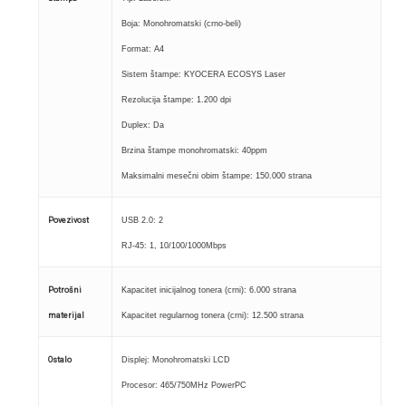
Boja: Monohromatski (crno-beli)
Format: A4
Sistem štampe: KYOCERA ECOSYS Laser
Rezolucija štampe: 1.200 dpi
Duplex: Da
Brzina štampe monohromatski: 40ppm
Maksimalni mesečni obim štampe: 150.000 strana
Povezivost
USB 2.0: 2
RJ-45: 1, 10/100/1000Mbps
Potrošni
Kapacitet inicijalnog tonera (crni): 6.000 strana
materijal
Kapacitet regularnog tonera (crni): 12.500 strana
Ostalo
Displej: Monohromatski LCD
Procesor: 465/750MHz PowerPC