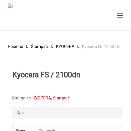
Skip
to
main
content
Početna
Štampači
KYOCERA
Kyocera FS / 2100dn
Kyocera FS / 2100dn
Kategorije:
KYOCERA
,
Štampači
Opis
Štampa
Tip: Laserski